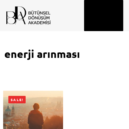
Tog
navi
enerji arınması
SALE!