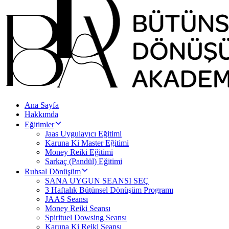
Ana Sayfa
Hakkımda
Eğitimler
Jaas Uygulayıcı Eğitimi
Karuna Ki Master Eğitimi
Money Reiki Eğitimi
Sarkaç (Pandül) Eğitimi
Ruhsal Dönüşüm
SANA UYGUN SEANSI SEÇ
3 Haftalık Bütünsel Dönüşüm Programı
JAAS Seansı
Money Reiki Seansı
Spirituel Dowsing Seansı
Karuna Ki Reiki Seansı