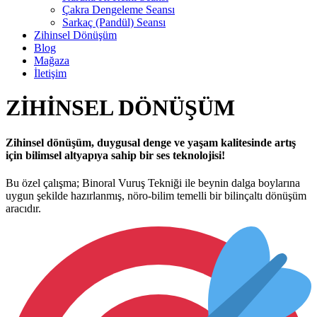
Çakra Dengeleme Seansı
Sarkaç (Pandül) Seansı
Zihinsel Dönüşüm
Blog
Mağaza
İletişim
ZİHİNSEL DÖNÜŞÜM
Zihinsel dönüşüm, duygusal denge ve yaşam kalitesinde artış
için bilimsel altyapıya sahip bir ses teknolojisi!
Bu özel çalışma; Binoral Vuruş Tekniği ile beynin dalga boylarına
uygun şekilde hazırlanmış, nöro-bilim temelli bir bilinçaltı dönüşüm
aracıdır.